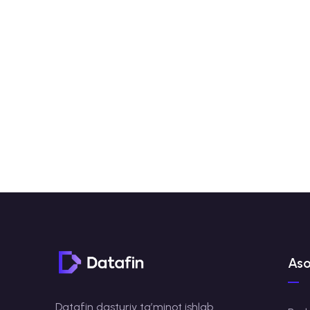
Aso
Datafin dasturiy taʼminot ishlab