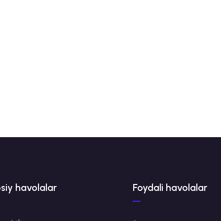
siy havolalar
Foydali havolalar