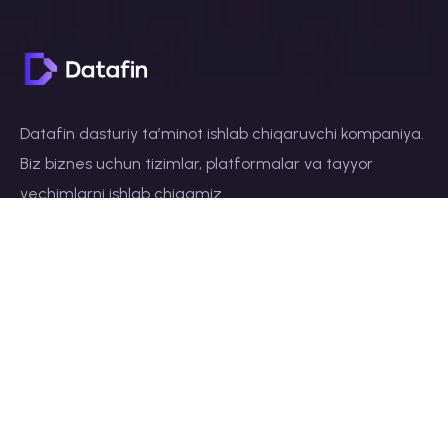
Datafin dasturiy taʼminot ishlab chiqaruvchi kompaniya.
Biz biznes uchun tizimlar, platformalar va tayyor
yechimlarni ishlab chiqamiz.
Asosiy havolalar
Bosh sahifa